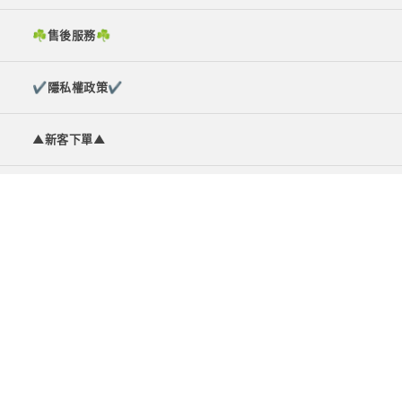
☘︎售後服務☘︎
✔隱私權政策✔
▲新客下單▲
✿韓妮品牌故事✿
統一編號:34905194
©2026 www.hunny.com.tw
矽羽智慧電商