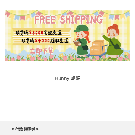
Hunny 韓妮
ꔛ付款與運送ꔛ