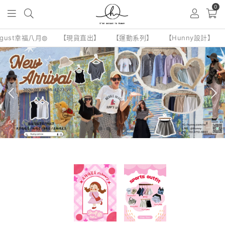
0
ugust幸福八月◍
【現貨直出】
【運動系列】
【Hunny設計】