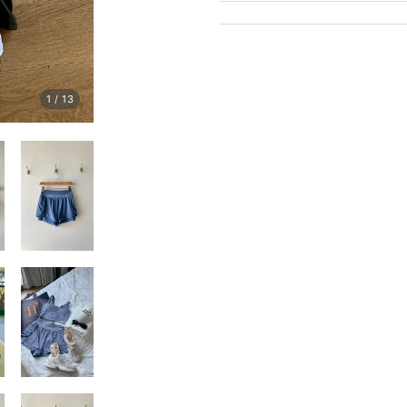
1
/
13