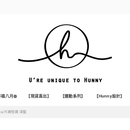
t幸福八月◍
【現貨直出】
【運動系列】
【Hunny設計】
 bra/片裙短褲 深藍