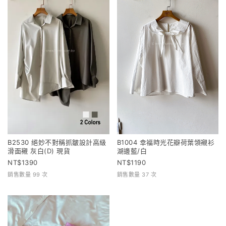
B2530 絕妙不對稱抓皺設計高級
B1004 幸福時光花瓣荷葉領襯衫
滑面襯 灰白(D) 現貨
湖邊藍/白
1390
1190
銷售數量 99 次
銷售數量 37 次