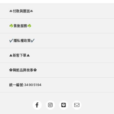
ꔛ付款與運送ꔛ
☘︎售後服務☘︎
✔隱私權政策✔
▲新客下單▲
✿韓妮品牌故事✿
統一編號:34905194