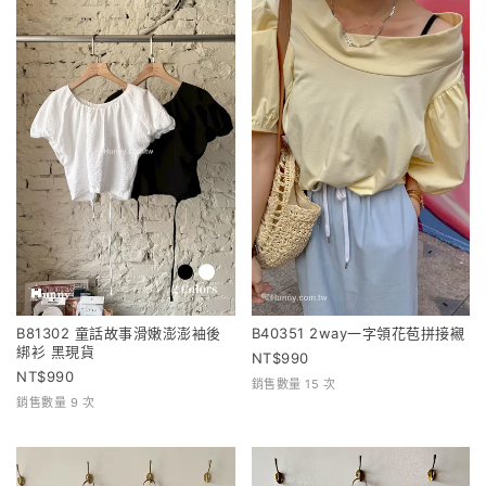
B81302 童話故事滑嫩澎澎袖後
B40351 2way一字領花苞拼接襯
綁衫 黑現貨
990
990
銷售數量 15 次
銷售數量 9 次