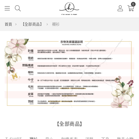
0
首頁
【全部商品】
襯衫
【全部商品】
T-SHIRT
襯衫
背心
針織毛衣
洋裝
下身
飾品小物