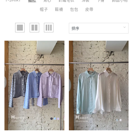
帽子
鞋襪
包包
皮帶