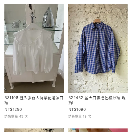
B31108 歷久彌新大荷葉花邊領白
B22432 藍天白雲撞色格紋襯 現
襯
貨b
1290
1090
銷售數量 45 次
銷售數量 19 次