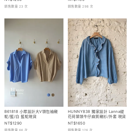
銷售數量 23 次
銷售數量 298 次
B61818 小眾設計大V領包袖襯
HUNNY838 獨家設計 Lanna緹
駝/藍/白 藍駝現貨
花荷葉領牛仔麻質襯衫/外套 現貨
1290
1650
銷售數量 66 次
銷售數量 126 次