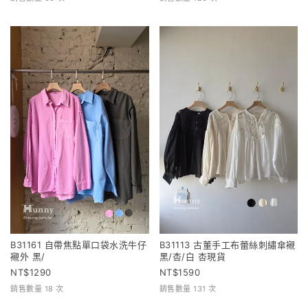
B31161 自帶焦點單口袋水洗牛仔
B31113 古董手工布蕾絲刺繡傘襯
襯外 黑/
黑/杏/白 杏現貨
1290
1590
銷售數量 18 次
銷售數量 131 次