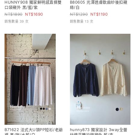
HUNNY908 獨家鮮明感直條雙
B80605 光澤透膚軟麻紗後扣襯
口袋襯外 黑/藍/紫
綠/白
1890
1690
1290
1190
銷售數量 39 次
銷售數量 13 次
B71622 法式大U領PP短衫/老爺
hunny873 獨家設計 3way全蕾
褲 黑/咖/水藍/白
絲織花雙拉鏈襯外 藍/杏