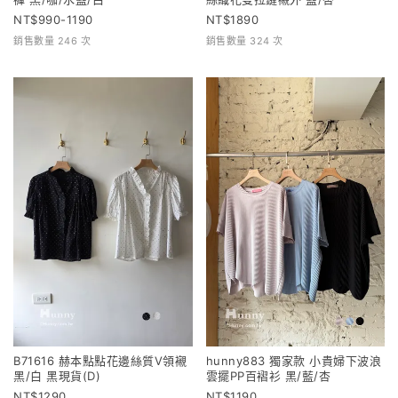
990-1190
1890
銷售數量 246 次
銷售數量 324 次
B71616 赫本點點花邊絲質V領襯
hunny883 獨家款 小貴婦下波浪
黑/白 黑現貨(D)
雲擺PP百褶衫 黑/藍/杏
1290
1190