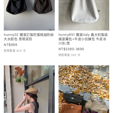
hunny02 獨家訂製的蜜桃絨豹紋
hunny651 獨家italy 義大利製高
大水餃包 黑現貨到
級菠蘿包+牛皮小拉鍊包 牛皮冰
川灰/黑
999
3290-3690
銷售數量 820 次
銷售數量 382 次