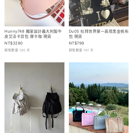
Hunny748 獨家設計義大利製牛
Du05 杜拜世界第一高塔黑金帆布
皮艾法卡豆包 摩卡咖 現貨
包 現貨
3290
799
銷售數量 130 次
銷售數量 101 次