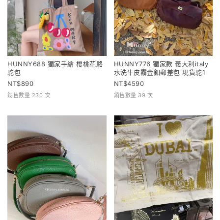
HUNNY688 獨家手繪 櫻桃花駱
HUNNY776 獨家款 義大利italy
駝包
水洗牛皮霧金釦郵差包 現貨駝1
890
4590
銷售數量 230 次
銷售數量 39 次