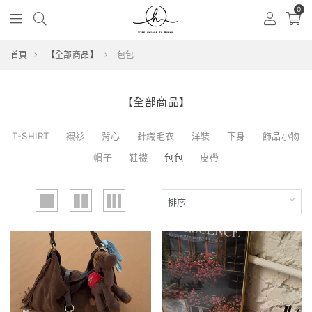
0
首頁
【全部商品】
包包
【全部商品】
T-SHIRT
襯衫
背心
針織毛衣
洋裝
下身
飾品小物
帽子
鞋襪
包包
皮帶