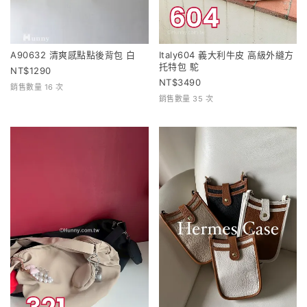
A90632 清爽感點點後背包 白
Italy604 義大利牛皮 高級外縫方
托特包 駝
1290
3490
銷售數量 16 次
銷售數量 35 次