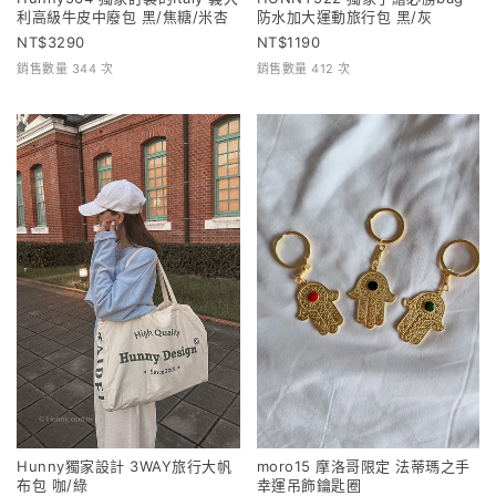
利高級牛皮中廢包 黑/焦糖/米杏
防水加大運動旅行包 黑/灰
3290
1190
銷售數量 344 次
銷售數量 412 次
Hunny獨家設計 3WAY旅行大帆
moro15 摩洛哥限定 法蒂瑪之手
布包 咖/綠
幸運吊飾鑰匙圈