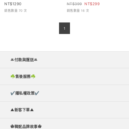
1290
399
299
銷售數量 70 次
銷售數量 16 次
1
ꔛ付款與運送ꔛ
☘︎售後服務☘︎
✔隱私權政策✔
▲新客下單▲
✿韓妮品牌故事✿