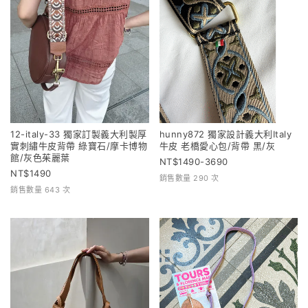
12-italy-33 獨家訂製義大利製厚
hunny872 獨家設計義大利Italy
實刺繡牛皮背帶 綠寶石/摩卡博物
牛皮 老橋愛心包/背帶 黑/灰
館/灰色茱麗葉
1490-3690
1490
銷售數量 290 次
銷售數量 643 次