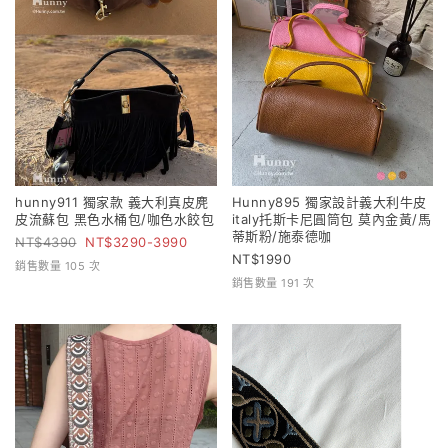
hunny911 獨家款 義大利真皮麂
Hunny895 獨家設計義大利牛皮
皮流蘇包 黑色水桶包/咖色水餃包
italy托斯卡尼圓筒包 莫內金黃/馬
蒂斯粉/施泰德咖
4390
3290-3990
1990
銷售數量 105 次
銷售數量 191 次