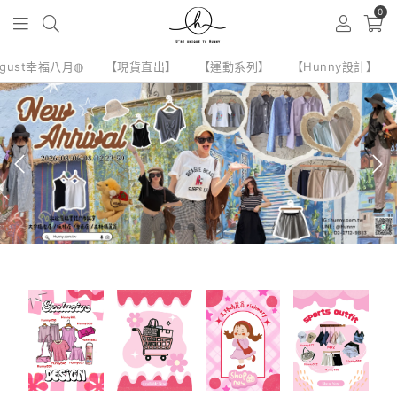
0
ugust幸福八月◍
【現貨直出】
【運動系列】
【Hunny設計】