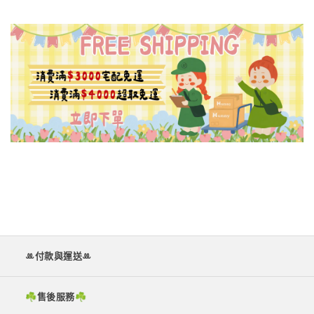
ꔛ付款與運送ꔛ
☘︎售後服務☘︎